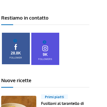
Restiamo in contatto
28.8K
9K
FOLLOWER
FOLLOWERS
Nuove ricette
Primi piatti
Fusilloni al tarantello di