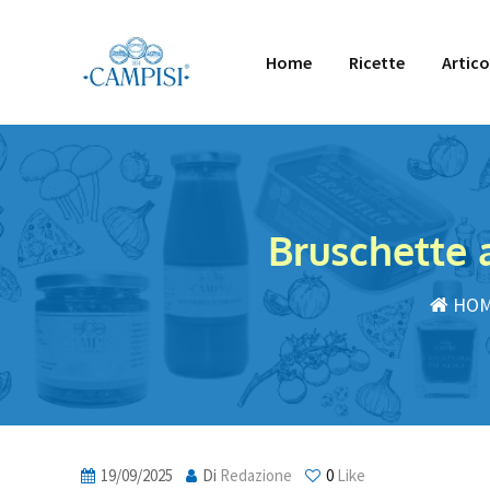
Salta
al
Home
Ricette
Artico
contenuto
Bruschette 
HO
19/09/2025
Di
Redazione
0
Like