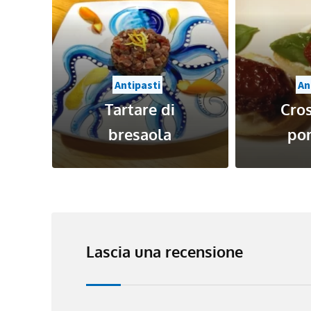
Antipasti
Crostini con
An
pomodori
Com
Lascia una recensione