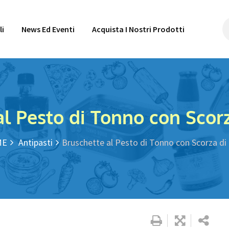
li
News Ed Eventi
Acquista I Nostri Prodotti
al Pesto di Tonno con Scor
ME
Antipasti
Bruschette al Pesto di Tonno con Scorza d