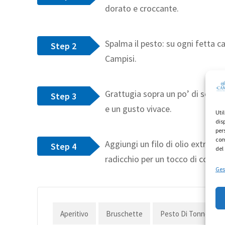
dorato e croccante.
Spalma il pesto: su ogni fetta c
Step 2
Campisi.
Grattugia sopra un po’ di scorz
Step 3
e un gusto vivace.
Uti
dis
per
com
Aggiungi un filo di olio extraver
Step 4
del
radicchio per un tocco di colore.
Gest
Aperitivo
Bruschette
Pesto Di Tonno