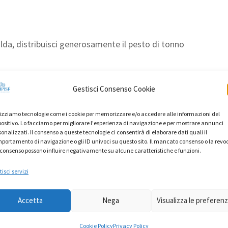
alda, distribuisci generosamente il pesto di tonno
Gestisci Consenso Cookie
a di limone non trattato, che regalerà un profumo unico
lizziamo tecnologie come i cookie per memorizzare e/o accedere alle informazioni del
positivo. Lo facciamo per migliorare l'esperienza di navigazione e per mostrare annunci
sonalizzati. Il consenso a queste tecnologie ci consentirà di elaborare dati quali il
portamento di navigazione o gli ID univoci su questo sito. Il mancato consenso o la revo
gine d’oliva e qualche fogliolina di prezzemolo e
 consenso possono influire negativamente su alcune caratteristiche e funzioni.
isci servizi
Accetta
Nega
Visualizza le preferen
Tonno
LinkedIn
WhatsApp
Pinterest
Cookie Policy
Privacy Policy