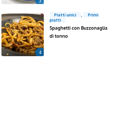
3
,
Piatti unici
Primi
piatti
Spaghetti con Buzzonaglia
di tonno
4