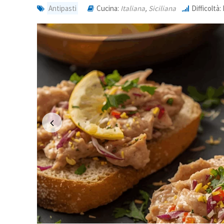
Antipasti
Cucina:
Italiana
,
Siciliana
Difficoltà: 