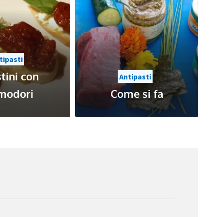
tipasti
Antipasti
,
Contorni
e si fa
Patate farcite con