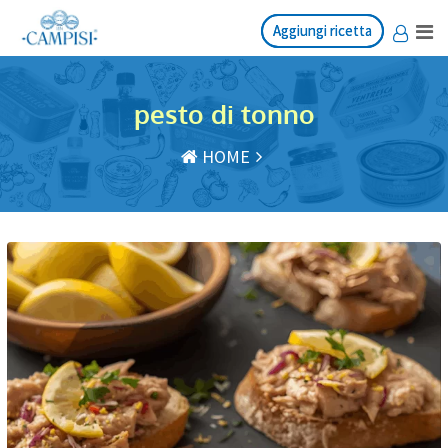
Salta
Aggiungi ricetta
Aggiungi ricetta
al
contenuto
pesto di tonno
HOME