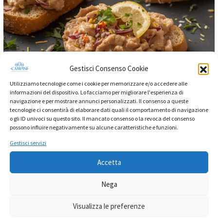
Gestisci Consenso Cookie
Utilizziamo tecnologie come i cookie per memorizzare e/o accedere alle
Antipasti
informazioni del dispositivo. Lo facciamo per migliorare l'esperienza di
Bruschette al Pesto di Tonno con
navigazione e per mostrare annunci personalizzati. Il consenso a queste
tecnologie ci consentirà di elaborare dati quali il comportamento di navigazione
Scorza di
o gli ID univoci su questo sito. Il mancato consenso o la revoca del consenso
possono influire negativamente su alcune caratteristiche e funzioni.
0
/ 5
Gestisci servizi
Un’idea veloce e raffinata per l’aperitivo o come
Accetta
antipasto: le bruschette al pesto di tonno Campisi
si arricchiscono della freschezza del limone
Nega
siciliano, creando un
Visualizza le preferenze