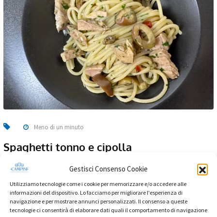
Meno di un minuto
Spaghetti tonno e cipolla
La pasta tonno e cipolla è un grande classico della cucina
Gestisci Consenso Cookie
italiana, semplice ed estremamente gustoso! A
Utilizziamo tecnologie come i cookie per memorizzare e/o accedere alle
informazioni del dispositivo. Lo facciamo per migliorare l'esperienza di
regalarcela, Davide Rapisarda!
navigazione e per mostrare annunci personalizzati. Il consenso a queste
tecnologie ci consentirà di elaborare dati quali il comportamento di navigazione