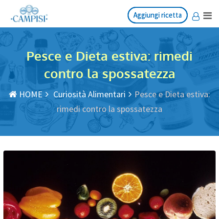
Salta
Aggiungi ricetta
Aggiungi ricetta
al
contenuto
Pesce e Dieta estiva: rimedi
contro la spossatezza
HOME
Curiosità Alimentari
Pesce e Dieta estiva:
rimedi contro la spossatezza