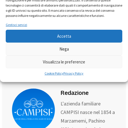
navigazione e per mostrare annunci personalizzati. Il consenso a queste
Puoi acquistare i nostri prodotti su
tecnologie ci consentirà di elaborare dati quali il comportamento di navigazione
o gli ID univoci su questo sito. Il mancato consenso o la revoca del consenso
www.campisiconserve.it
possono influire negativamente su alcune caratteristiche e funzioni.
Gestisci servizi
Accetta
dieta sana
Nega
LinkedIn
WhatsApp
Pinterest
Visualizza le preferenze
Cookie Policy
Privacy Policy
Redazione
L'azienda familiare
CAMPISI nasce nel 1854 a
Marzamemi, Pachino