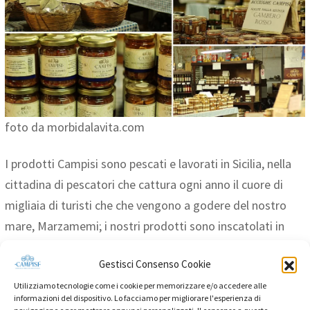
foto da morbidalavita.com
I prodotti Campisi sono pescati e lavorati in Sicilia, nella
cittadina di pescatori che cattura ogni anno il cuore di
migliaia di turisti che che vengono a godere del nostro
mare, Marzamemi; i nostri prodotti sono inscatolati in
vetro per conservare tutto il sapore e gli odori della
Gestisci Consenso Cookie
nostra terra in una gamma completa che comprende
Utilizziamo tecnologie come i cookie per memorizzare e/o accedere alle
tutto il meglio della pesca siciliana.
informazioni del dispositivo. Lo facciamo per migliorare l'esperienza di