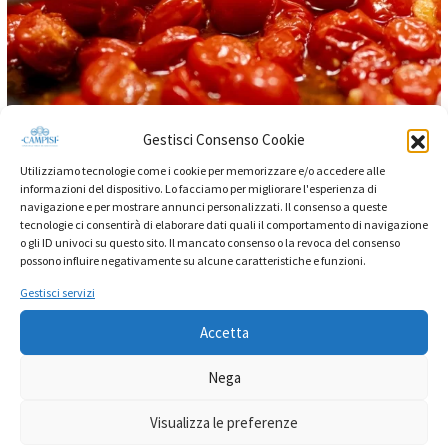
Gestisci Consenso Cookie
Utilizziamo tecnologie come i cookie per memorizzare e/o accedere alle
informazioni del dispositivo. Lo facciamo per migliorare l'esperienza di
navigazione e per mostrare annunci personalizzati. Il consenso a queste
tecnologie ci consentirà di elaborare dati quali il comportamento di navigazione
o gli ID univoci su questo sito. Il mancato consenso o la revoca del consenso
possono influire negativamente su alcune caratteristiche e funzioni.
Curiosità Alimentari
Lettura 2 minuti
Gestisci servizi
Fare la salsa in Sicilia: molto più di una
Accetta
ricetta, un rito di famiglia!
Nega
Ogni estate, tra la fine di agosto e l'inizio di settembre, in
Visualizza le preferenze
tante case siciliane si rinnova un rito antico