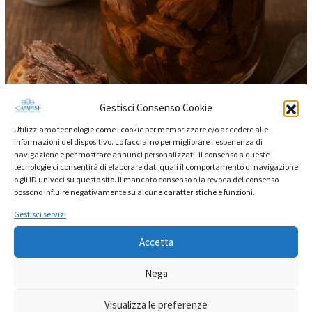
Gestisci Consenso Cookie
Utilizziamo tecnologie come i cookie per memorizzare e/o accedere alle
informazioni del dispositivo. Lo facciamo per migliorare l'esperienza di
navigazione e per mostrare annunci personalizzati. Il consenso a queste
tecnologie ci consentirà di elaborare dati quali il comportamento di navigazione
o gli ID univoci su questo sito. Il mancato consenso o la revoca del consenso
Curiosità Alimentari
,
Storie tradizioni e leggende
possono influire negativamente su alcune caratteristiche e funzioni.
Lettura 1 minuto
Gestisci servizi
Dalla tavola dei pescatori alle conserve
Accetta
gourmet: la rinascita della Buzzonaglia
Nega
C’era un tempo in cui il tonno era lavorato pezzo per
Visualizza le preferenze