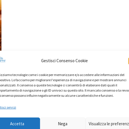
Gestisci Consenso Cookie
lizziamo tecnologie come i cookie per memorizzare e/o accedere alle informazioni del
positivo. Lo facciamo per migliorare l'esperienza di navigazione e per mostrare annunci
sonalizzati. Il consenso a queste tecnologie ci consentirà di elaborare dati quali il
portamento di navigazione o gli ID univoci su questo sito. Il mancato consenso o la revo
 consenso possono influire negativamente su alcune caratteristiche e funzioni.
isci servizi
a
Accetta
Nega
Visualizza le preferen