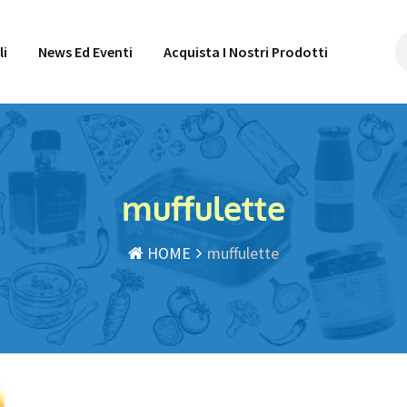
li
News Ed Eventi
Acquista I Nostri Prodotti
muffulette
HOME
muffulette