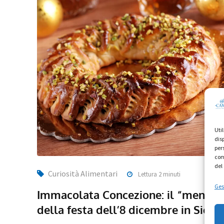
Uti
dis
per
com
del
Curiosità Alimentari
Lettura 2 minuti
Gest
Immacolata Concezione: il “menu”
della festa dell’8 dicembre in Sicili