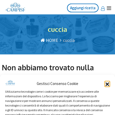
Salta
Aggiungi ricetta
Aggiungi ricetta
al
contenuto
cuccia
HOME
cuccia
Non abbiamo trovato nulla
Sembra che non riusciamo a trovare quello che stai
Gestisci Consenso Cookie
cercando. Forse la ricerca può aiutare.
Utilizziamo tecnologie come i cookie per memorizzare e/o accedere alle
informazioni del dispositivo. Lo facciamo per migliorare l'esperienza di
navigazione e per mostrare annunci personalizzati. Il consenso a queste
tecnologie ci consentirà di elaborare dati quali il comportamento di navigazione
o gli ID univoci su questo sito. Il mancato consenso o la revoca del consenso
possono influire negativamente su alcune caratteristiche e funzioni.