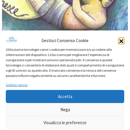
Gestisci Consenso Cookie
Utilizziamo tecnologie come i cookie per memorizzare e/o accedere alle
informazioni del dispositivo. Lo facciamo per migliorare l'esperienza di
navigazione e per mostrare annunci personalizzati. Il consenso a queste
tecnologie ci consentirà di elaborare dati quali il comportamento di navigazione
o gli ID univoci su questo sito. Il mancato consenso o la revoca del consenso
possono influire negativamente su alcune caratteristiche e funzioni.
Storie tradizioni e leggende
Lettura 4 minuti
Gestisci servizi
Storie di Sicilia: la leggenda di Colapesce
Accetta
La leggenda di Colapesce è una delle pietre miliari della
Nega
tradizione siciliana, oggi la scopriamo insieme in tutta la
Visualizza le preferenze
sua